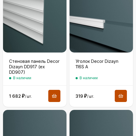
Стеновая панель Decor
Уголок Decor Dizayn
Dizayn DD917 (ex
116S A
DD907)
В наличии
В наличии
1 682
₽
319
₽
/
шт.
/
шт.