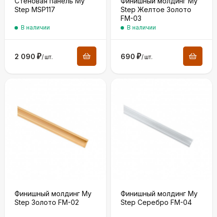
Стеновая панель My
Финишный молдинг My
Step MSP117
Step Желтое Золото
FM-03
В наличии
В наличии
2 090
₽
690
₽
/
шт.
/
шт.
Финишный молдинг My
Финишный молдинг My
Step Золото FM-02
Step Серебро FM-04