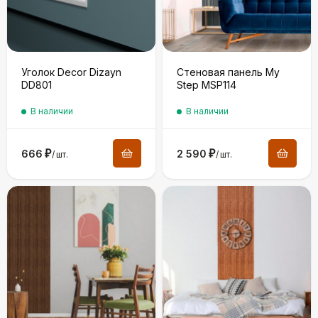
Уголок Decor Dizayn
Стеновая панель My
DD801
Step MSP114
В наличии
В наличии
666
₽
2 590
₽
/
шт.
/
шт.