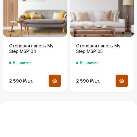
Стеновая панель My
Стеновая панель My
Step MSP104
Step MSP105
В наличии
В наличии
2 590
₽
2 590
₽
/
шт.
/
шт.
ЗАГРУЗИТЬ ЕЩЕ
1
2
...
12