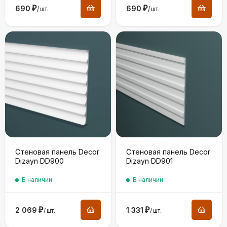
690
₽
690
₽
/
шт.
/
шт.
Стеновая панель Decor
Стеновая панель Decor
Dizayn DD900
Dizayn DD901
В наличии
В наличии
2 069
₽
1 331
₽
/
шт.
/
шт.