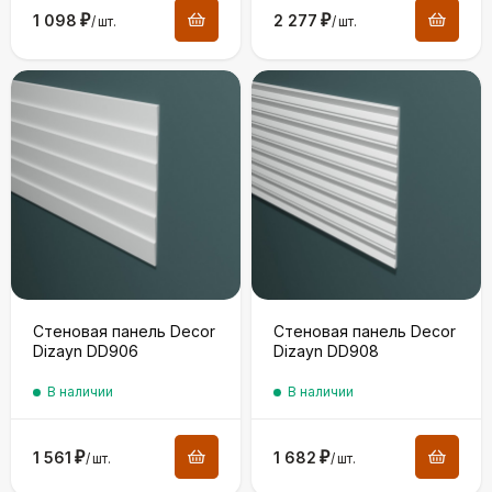
1 098
₽
2 277
₽
/
шт.
/
шт.
Стеновая панель Decor
Стеновая панель Decor
Dizayn DD906
Dizayn DD908
В наличии
В наличии
1 561
₽
1 682
₽
/
шт.
/
шт.