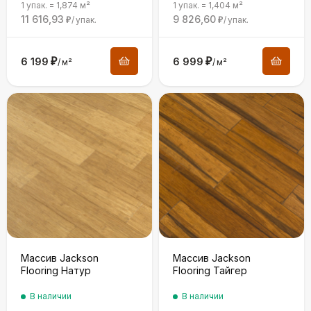
1 упак.
=
1,874
м²
1 упак.
=
1,404
м²
11 616,93
9 826,60
/
упак.
/
упак.
₽
₽
6 199
₽
6 999
₽
/
м²
/
м²
Массив Jackson
Массив Jackson
Flooring Натур
Flooring Тайгер
В наличии
В наличии