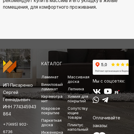
рекомендует купить массиив и его укладку в жилые
помещения, для комфортного проживания.
КАТАЛОГ
Ламинат
Массивная
Мы с соцсетях:
доска
Виниловый
ИП Писаренко
ламинат
Лепнина
Сергей
Керамогра
Химия для
Геннадьевич
нит
покрытий
ИНН 774345943
Ковровое
Сопутству
покрытие
ющие
864
товары
Оплачивайте
Паркетная
+7(495) 902-
доска
Плинтус
заказы:
напольный
6736
Инженерна