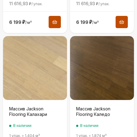
11 616,93
11 616,93
/
упак.
/
упак.
₽
₽
6 199
₽
6 199
₽
/
м²
/
м²
Массив Jackson
Массив Jackson
Flooring Калахари
Flooring Каледо
В наличии
В наличии
1 упак.
=
1,404
м²
1 упак.
=
1,874
м²