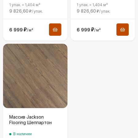
1 упак.
=
1,404
м²
1 упак.
=
1,404
м²
9 826,60
9 826,60
/
упак.
/
упак.
₽
₽
6 999
₽
6 999
₽
/
м²
/
м²
Массив Jackson
Flooring Шеппартон
В наличии