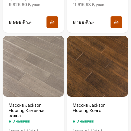
9 826,60
11 616,93
/
упак.
/
упак.
₽
₽
6 999
₽
6 199
₽
/
м²
/
м²
Массив Jackson
Массив Jackson
Flooring Каменная
Flooring Конго
волна
В наличии
В наличии
1 упак.
=
1,404
м²
1 упак.
=
1,404
м²