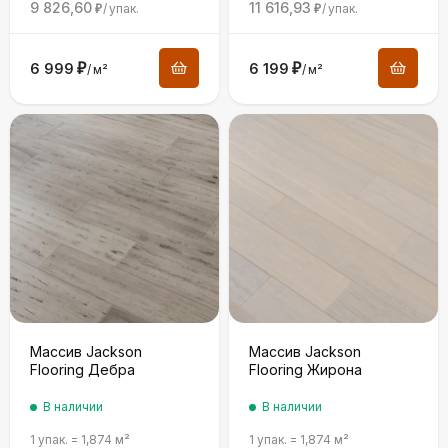
9 826,60
11 616,93
/
упак.
/
упак.
₽
₽
6 999
₽
6 199
₽
/
м²
/
м²
Массив Jackson
Массив Jackson
Flooring Дебра
Flooring Жирона
В наличии
В наличии
1 упак.
=
1,874
м²
1 упак.
=
1,874
м²