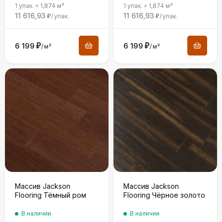
1 упак.
=
1,874
м²
1 упак.
=
1,874
м²
11 616,93
11 616,93
/
упак.
/
упак.
₽
₽
6 199
₽
6 199
₽
/
м²
/
м²
Массив Jackson
Массив Jackson
Flooring Тёмный ром
Flooring Чёрное золото
В наличии
В наличии