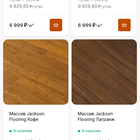
9 826,60
9 826,60
/
упак.
/
упак.
₽
₽
6 999
₽
6 999
₽
/
м²
/
м²
Массив Jackson
Массив Jackson
Flooring Кофе
Flooring Лагранж
В наличии
В наличии