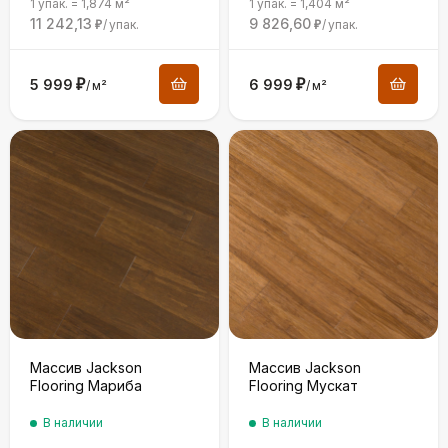
1 упак.
=
1,874
м²
1 упак.
=
1,404
м²
11 242,13
9 826,60
/
упак.
/
упак.
₽
₽
5 999
₽
6 999
₽
/
м²
/
м²
Массив Jackson
Массив Jackson
Flooring Мариба
Flooring Мускат
В наличии
В наличии