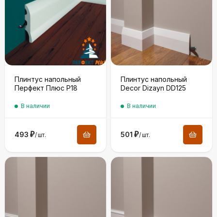
Плинтус напольный
Плинтус напольный
Перфект Плюс P18
Decor Dizayn DD125
В наличии
В наличии
493
₽
501
₽
/
шт.
/
шт.