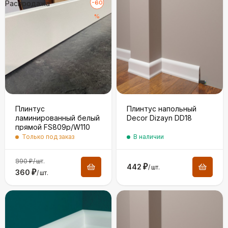
Распродажа
-60
%
Плинтус
Плинтус напольный
ламинированный белый
Decor Dizayn DD18
прямой FS809p/W110
Только под заказ
В наличии
890
/
шт.
₽
442
₽
/
шт.
360
₽
/
шт.