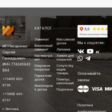
КАТАЛОГ
Ламинат
Массивная
Мы с соцсетях:
доска
Виниловый
ИП Писаренко
ламинат
Лепнина
Сергей
Керамогра
Химия для
Геннадьевич
нит
покрытий
ИНН 774345943
Ковровое
Сопутству
покрытие
ющие
864
товары
Оплачивайте
Паркетная
+7(495) 902-
доска
Плинтус
заказы:
напольный
6736
Инженерна
я доска
Подложки
+7(968) 404-
6737
Политика
г. Москва,
конфиденциально