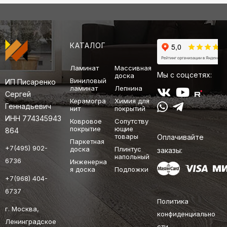
КАТАЛОГ
Ламинат
Массивная
Мы с соцсетях:
доска
Виниловый
ИП Писаренко
ламинат
Лепнина
Сергей
Керамогра
Химия для
Геннадьевич
нит
покрытий
ИНН 774345943
Ковровое
Сопутству
покрытие
ющие
864
товары
Оплачивайте
Паркетная
+7(495) 902-
доска
Плинтус
заказы:
напольный
6736
Инженерна
я доска
Подложки
+7(968) 404-
6737
Политика
г. Москва,
конфиденциально
Ленинградское
сти