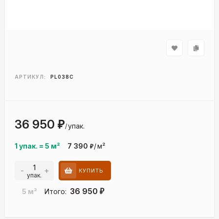
АРТИКУЛ:
PL038C
36 950
₽
упак.
/
1 упак.
=
5
м²
7 390
/
м²
₽
-
+
КУПИТЬ
упак.
36 950
5
м²
Итого:
₽