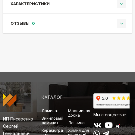
ХАРАКТЕРИСТИКИ
ОТЗЫВЫ
0
КАТАЛОГ
Ламинат
Массивная
Мы с соцсетях:
доска
Виниловый
ИП Писаренко
ламинат
Лепнина
Сергей
Керамогра
Химия для
Геннадьевич
нит
покрытий