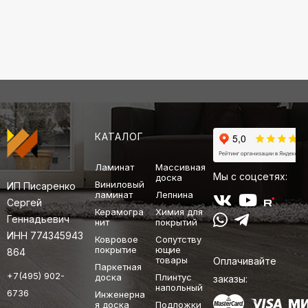
КАТАЛОГ
Ламинат
Массивная
Мы с соцсетях:
доска
Виниловый
ИП Писаренко
ламинат
Лепнина
Сергей
Керамогра
Химия для
Геннадьевич
нит
покрытий
ИНН 774345943
Ковровое
Сопутству
покрытие
ющие
864
товары
Оплачивайте
Паркетная
+7(495) 902-
доска
Плинтус
заказы:
напольный
6736
Инженерна
я доска
Подложки