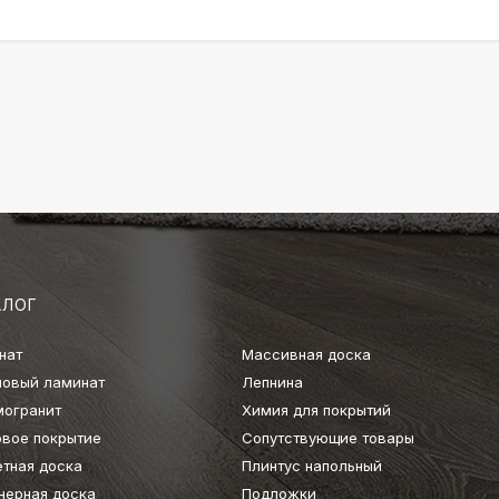
АЛОГ
нат
Массивная доска
ловый ламинат
Лепнина
могранит
Химия для покрытий
овое покрытие
Сопутствующие товары
етная доска
Плинтус напольный
нерная доска
Подложки