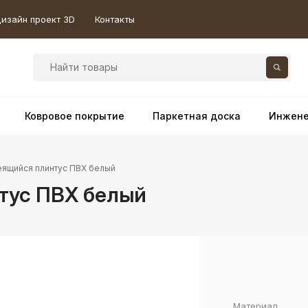
изайн проект 3D
Контакты
Ковровое покрытие
Паркетная доска
Инжене
еящийся плинтус ПВХ белый
тус ПВХ белый
Материал