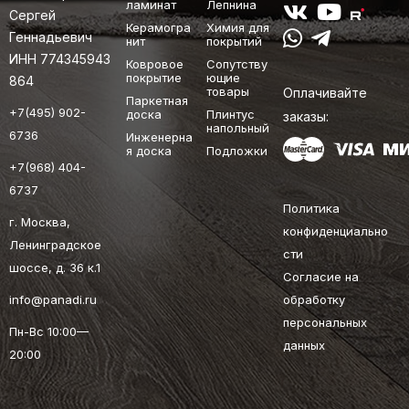
ламинат
Лепнина
Сергей
Керамогра
Химия для
Геннадьевич
нит
покрытий
ИНН 774345943
Ковровое
Сопутству
покрытие
ющие
864
товары
Оплачивайте
Паркетная
+7(495) 902-
доска
Плинтус
заказы:
напольный
6736
Инженерна
я доска
Подложки
+7(968) 404-
6737
Политика
г. Москва,
конфиденциально
Ленинградское
сти
шоссе, д. 36 к.1
Согласие на
info@panadi.ru
обработку
персональных
Пн-Вс 10:00—
данных
20:00