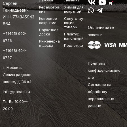
ламинат
Лепнина
Сергей
Керамогра
Химия для
Геннадьевич
нит
покрытий
ИНН 774345943
Ковровое
Сопутству
покрытие
ющие
864
товары
Оплачивайте
Паркетная
+7(495) 902-
доска
Плинтус
заказы:
напольный
6736
Инженерна
я доска
Подложки
+7(968) 404-
6737
Политика
г. Москва,
конфиденциально
Ленинградское
сти
шоссе, д. 36 к.1
Согласие на
info@panadi.ru
обработку
персональных
Пн-Вс 10:00—
данных
20:00