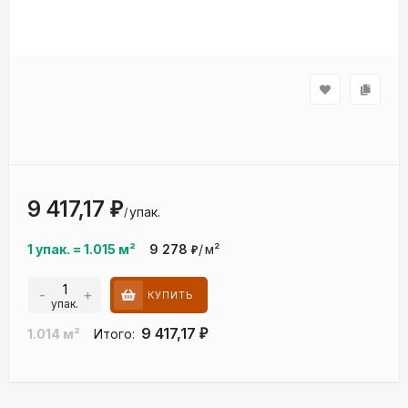
9 417,17
₽
упак.
/
1 упак.
=
1.015
м²
9 278
/
м²
₽
-
+
КУПИТЬ
упак.
9 417,17
1.014
м²
Итого:
₽