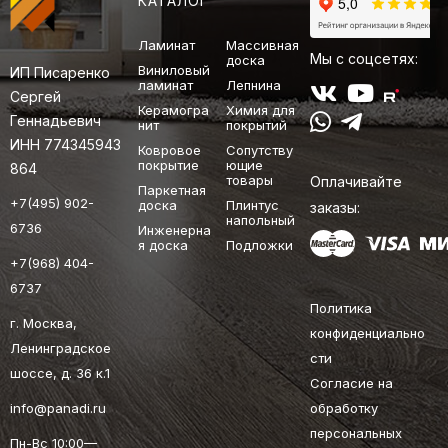
КАТАЛОГ
Ламинат
Массивная
Мы с соцсетях:
доска
Виниловый
ИП Писаренко
ламинат
Лепнина
Сергей
Керамогра
Химия для
Геннадьевич
нит
покрытий
ИНН 774345943
Ковровое
Сопутству
покрытие
ющие
864
товары
Оплачивайте
Паркетная
+7(495) 902-
доска
Плинтус
заказы:
напольный
6736
Инженерна
я доска
Подложки
+7(968) 404-
6737
Политика
г. Москва,
конфиденциально
Ленинградское
сти
шоссе, д. 36 к.1
Согласие на
info@panadi.ru
обработку
персональных
Пн-Вс 10:00—