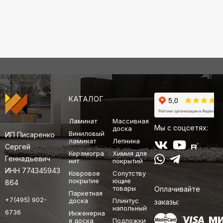
КАТАЛОГ
Ламинат
Массивная
Мы с соцсетях:
доска
Виниловый
ИП Писаренко
ламинат
Лепнина
Сергей
Керамогра
Химия для
Геннадьевич
нит
покрытий
ИНН 774345943
Ковровое
Сопутству
покрытие
ющие
864
товары
Оплачивайте
Паркетная
+7(495) 902-
доска
Плинтус
заказы:
напольный
6736
Инженерна
я доска
Подложки