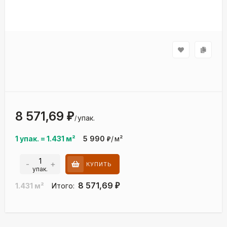
8 571,69
₽
упак.
/
1 упак.
=
1.431
м²
5 990
/
м²
₽
-
+
КУПИТЬ
упак.
8 571,69
1.431
м²
Итого:
₽