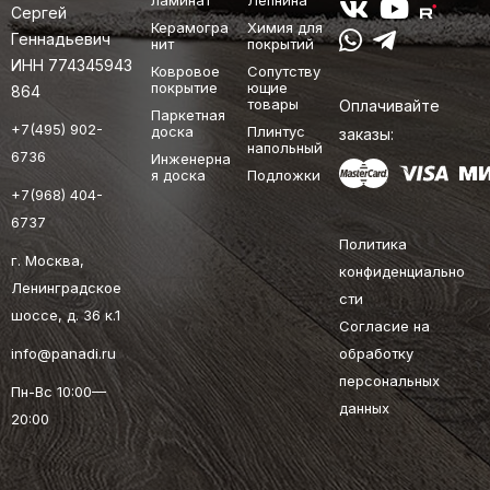
ламинат
Лепнина
Сергей
Керамогра
Химия для
Геннадьевич
нит
покрытий
ИНН 774345943
Ковровое
Сопутству
покрытие
ющие
864
товары
Оплачивайте
Паркетная
+7(495) 902-
доска
Плинтус
заказы:
напольный
6736
Инженерна
я доска
Подложки
+7(968) 404-
6737
Политика
г. Москва,
конфиденциально
Ленинградское
сти
шоссе, д. 36 к.1
Согласие на
info@panadi.ru
обработку
персональных
Пн-Вс 10:00—
данных
20:00