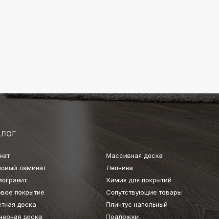
АЛОГ
нат
Массивная доска
ловый ламинат
Лепнина
могранит
Химия для покрытий
овое покрытие
Сопутствующие товары
етная доска
Плинтус напольный
нерная доска
Подложки