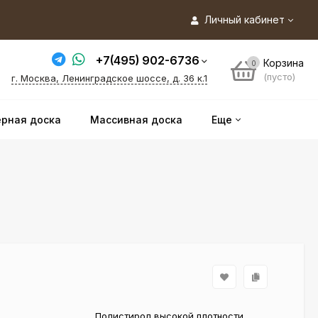
Личный кабинет
+7(495) 902-6736
Корзина
0
(пусто)
г. Москва, Ленинградское шоссе, д. 36 к.1
рная доска
Массивная доска
Еще
Полистирол высокой плотности