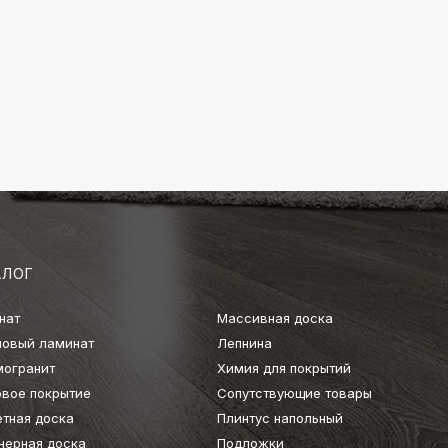
АЛОГ
нат
Массивная доска
ловый ламинат
Лепнина
могранит
Химия для покрытий
овое покрытие
Сопутствующие товары
етная доска
Плинтус напольный
нерная доска
Подложки