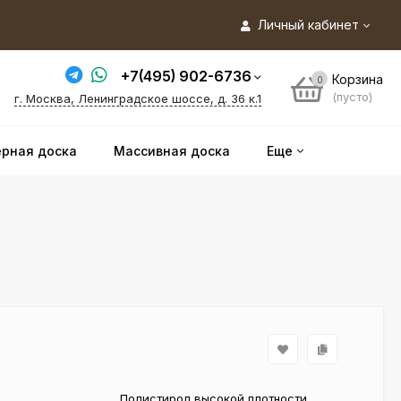
Личный кабинет
+7(495) 902-6736
Корзина
0
(пусто)
г. Москва, Ленинградское шоссе, д. 36 к.1
рная доска
Массивная доска
Еще
Полистирол высокой плотности