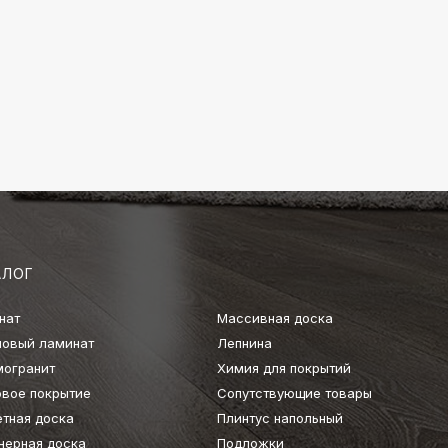
АЛОГ
нат
Массивная доска
ловый ламинат
Лепнина
могранит
Химия для покрытий
овое покрытие
Сопутствующие товары
етная доска
Плинтус напольный
нерная доска
Подложки