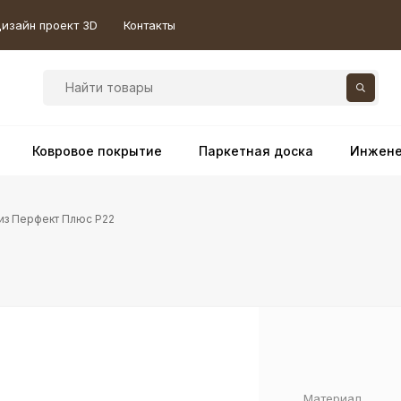
изайн проект 3D
Контакты
Ковровое покрытие
Паркетная доска
Инжене
из Перфект Плюс P22
Материал