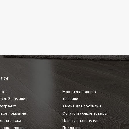
АЛОГ
нат
Массивная доска
ловый ламинат
Лепнина
могранит
Химия для покрытий
овое покрытие
Сопутствующие товары
етная доска
Плинтус напольный
нерная доска
Подложки