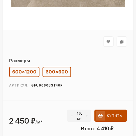
Размеры
600×1200
600×600
АРТИКУЛ:
GFU6060BST40R
-
+
КУПИТЬ
м²
2 450
₽
м²
/
4 410
Итого:
₽