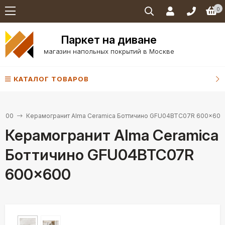
0
Паркет на диване
магазин напольных покрытий в Москве
КАТАЛОГ ТОВАРОВ
×600
Керамогранит Alma Ceramica Боттичино GFU04BTC07R 600×600
Керамогранит Alma Ceramica
Боттичино GFU04BTC07R
600×600