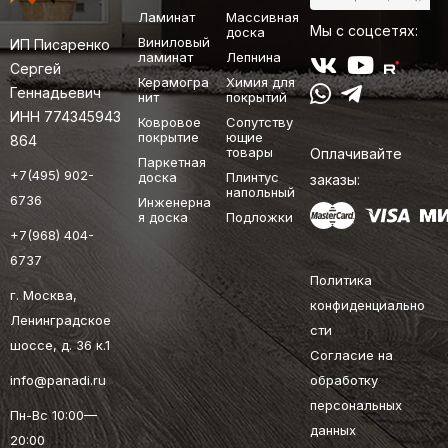
Ламинат
Массивная
Мы с соцсетях:
доска
Виниловый
ИП Писаренко
ламинат
Лепнина
Сергей
Керамогра
Химия для
Геннадьевич
нит
покрытий
ИНН 774345943
Ковровое
Сопутству
покрытие
ющие
864
товары
Оплачивайте
Паркетная
+7(495) 902-
доска
Плинтус
заказы:
напольный
6736
Инженерна
я доска
Подложки
+7(968) 404-
6737
Политика
г. Москва,
конфиденциально
Ленинградское
сти
шоссе, д. 36 к.1
Согласие на
info@panadi.ru
обработку
персональных
Пн-Вс 10:00—
данных
20:00