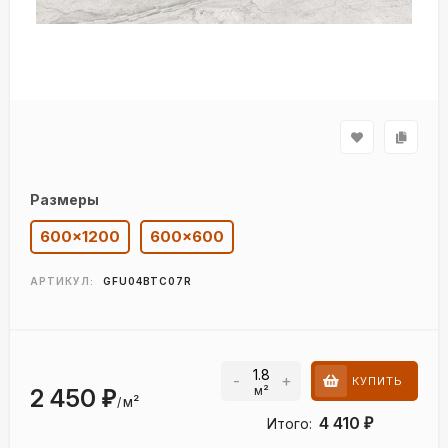
Размеры
600×1200
600×600
АРТИКУЛ:
GFU04BTC07R
-
+
КУПИТЬ
м²
2 450
₽
м²
/
4 410
Итого:
₽