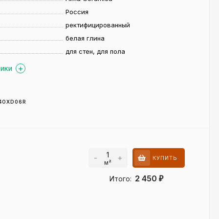
Россия
ректифицированный
белая глина
для стен, для пола
ТИКИ
4OXD06R
-
+
КУПИТЬ
м²
²
2 450
Итого:
₽