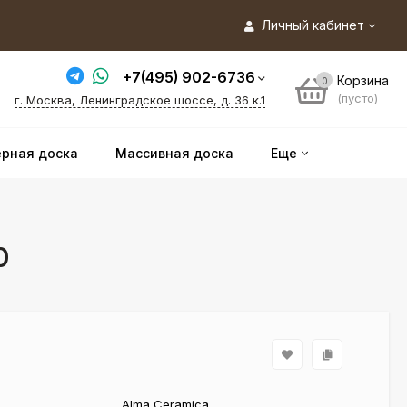
Личный кабинет
+7(495) 902-6736
Корзина
0
(пусто)
г. Москва, Ленинградское шоссе, д. 36 к.1
рная доска
Массивная доска
Еще
0
Alma Ceramica