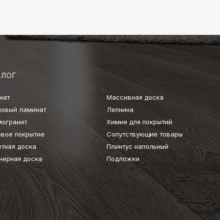
АЛОГ
нат
Массивная доска
ловый ламинат
Лепнина
могранит
Химия для покрытий
овое покрытие
Сопутствующие товары
етная доска
Плинтус напольный
нерная доска
Подложки