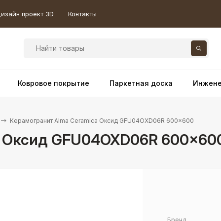
изайн проект 3D
Контакты
Ковровое покрытие
Паркетная доска
Инжене
Керамогранит Alma Ceramica Оксид GFU04OXD06R 600×600
a Оксид GFU04OXD06R 600×60
Бренд