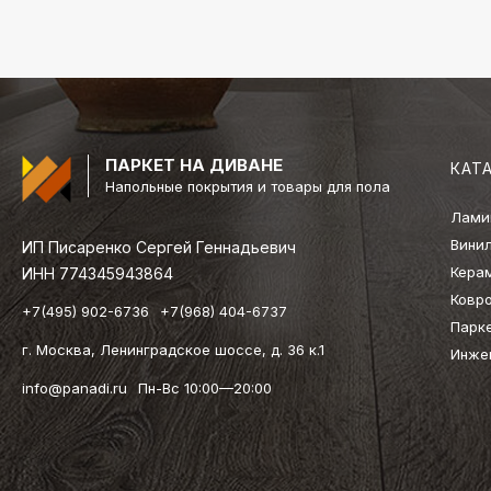
ПАРКЕТ НА ДИВАНЕ
КАТ
Напольные покрытия и товары для пола
Лами
Вини
ИП Писаренко Сергей Геннадьевич
Кера
ИНН 774345943864
Ковр
+7(495) 902-6736
+7(968) 404-6737
Парк
г. Москва, Ленинградское шоссе, д. 36 к.1
Инже
info@panadi.ru
Пн-Вс 10:00—20:00