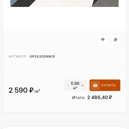
АРТИКУЛ:
GP2020DNN15
-
+
КУПИТЬ
м²
2 590
₽
м²
/
2 486,40
Итого:
₽