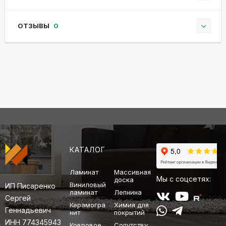
ОТЗЫВЫ
0
КАТАЛОГ
Ламинат
Массивная
Мы с соцсетях:
доска
Виниловый
ИП Писаренко
ламинат
Лепнина
Сергей
Керамогра
Химия для
Геннадьевич
нит
покрытий
ИНН 774345943
Ковровое
Сопутству