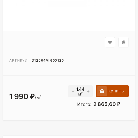
АРТИКУЛ:
D12004M 60X120
-
+
КУПИТЬ
м²
1 990
₽
м²
/
2 865,60
Итого:
₽