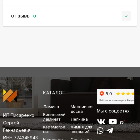
ОТЗЫВЫ
0
КАТАЛОГ
Ламинат
Массивная
Мы с соцсетях:
доска
Виниловый
ИП Писаренко
ламинат
Лепнина
Сергей
Керамогра
Химия для
Геннадьевич
нит
покрытий
ИНН 774345943
Ковровое
Сопутству