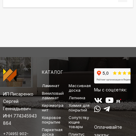
КАТАЛОГ
Ламинат
Массивная
Мы с соцсетях:
доска
Виниловый
ИП Писаренко
ламинат
Лепнина
Сергей
Керамогра
Химия для
Геннадьевич
нит
покрытий
ИНН 774345943
Ковровое
Сопутству
покрытие
ющие
864
товары
Оплачивайте
Паркетная
+7(495) 902-
доска
Плинтус
заказы: