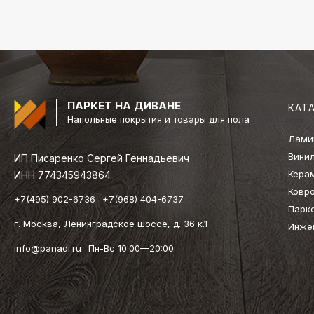
ПАРКЕТ НА ДИВАНЕ
КАТ
Напольные покрытия и товары для пола
Лами
Вини
ИП Писаренко Сергей Геннадьевич
Кера
ИНН 774345943864
Ковр
+7(495) 902-6736
+7(968) 404-6737
Парк
г. Москва, Ленинградское шоссе, д. 36 к.1
Инже
info@panadi.ru
Пн-Вс 10:00—20:00