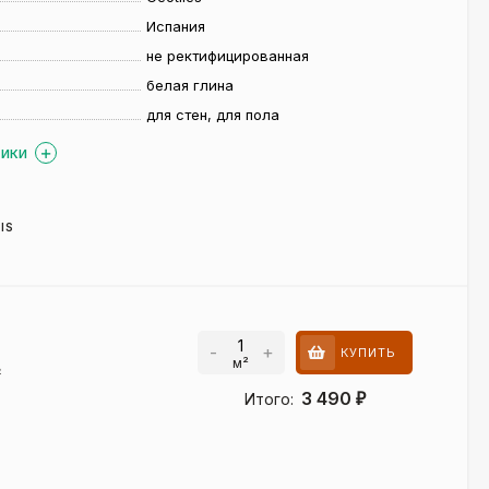
Испания
не ректифицированная
белая глина
для стен, для пола
ТИКИ
IS
-
+
КУПИТЬ
м²
²
3 490
Итого:
₽