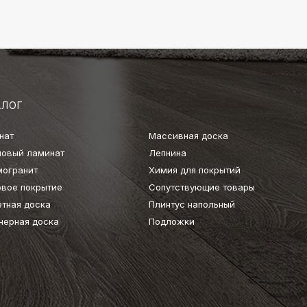
АЛОГ
нат
Массивная доска
ловый ламинат
Лепнина
могранит
Химия для покрытий
овое покрытие
Сопутствующие товары
етная доска
Плинтус напольный
нерная доска
Подложки