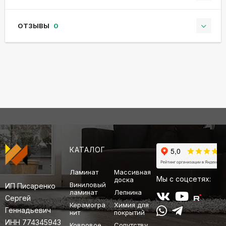
ОТЗЫВЫ
0
КАТАЛОГ
Ламинат
Массивная
Мы с соцсетях:
доска
Виниловый
ИП Писаренко
ламинат
Лепнина
Сергей
Керамогра
Химия для
Геннадьевич
нит
покрытий
ИНН 774345943
Ковровое
Сопутству