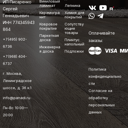
Виниловый
ИП Писаренко
ламинат
Лепнина
Сергей
Керамогра
Химия для
Геннадьевич
нит
покрытий
ИНН 774345943
Ковровое
Сопутству
покрытие
ющие
864
товары
Оплачивайте
Паркетная
+7(495) 902-
доска
Плинтус
заказы:
напольный
6736
Инженерна
я доска
Подложки
+7(968) 404-
6737
Политика
г. Москва,
конфиденциально
Ленинградское
сти
шоссе, д. 36 к.1
Согласие на
info@panadi.ru
обработку
персональных
Пн-Вс 10:00—
данных
20:00