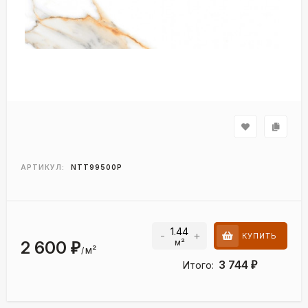
АРТИКУЛ:
NTT99500Р
-
+
КУПИТЬ
м²
2 600
₽
м²
/
3 744
Итого:
₽