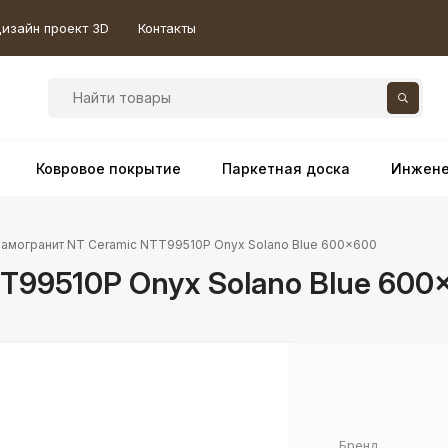
изайн проект 3D
Контакты
Ковровое покрытие
Паркетная доска
Инжене
амогранит NT Ceramic NTT99510P Onyx Solano Blue 600×600
T99510P Onyx Solano Blue 600
Бренд