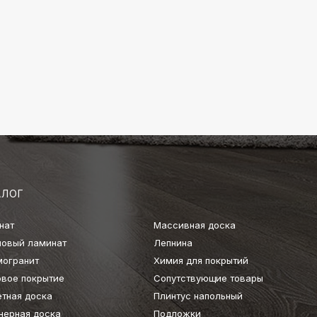
АЛОГ
нат
Массивная доска
ловый ламинат
Лепнина
могранит
Химия для покрытий
овое покрытие
Сопутствующие товары
етная доска
Плинтус напольный
нерная доска
Подложки