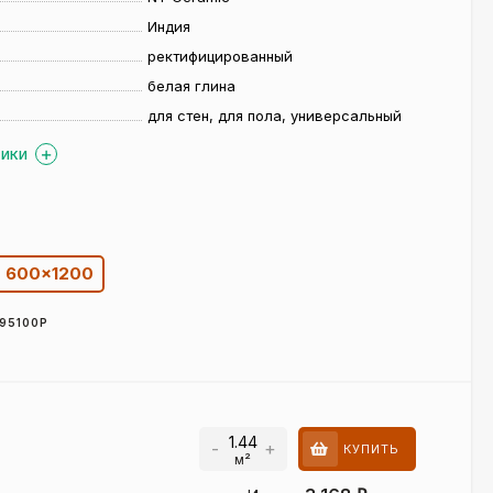
Индия
ректифицированный
белая глина
для стен, для пола, универсальный
ТИКИ
600×1200
95100P
-
+
КУПИТЬ
м²
²