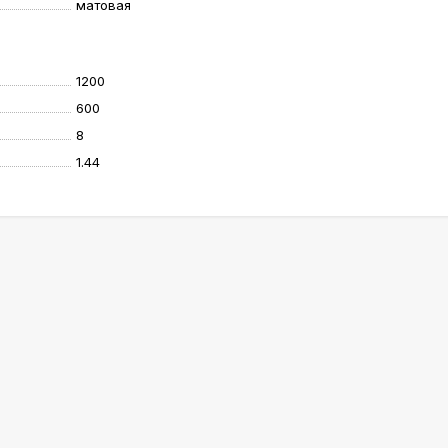
матовая
1200
600
8
1.44