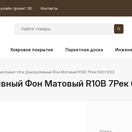
изайн проект 3D
Контакты
Ковровое покрытие
Паркетная доска
Инжене
могранит Vitra Декоративный Фон Матовый R10B 7Рек 600×1200
ивный Фон Матовый R10B 7Рек
Бренд