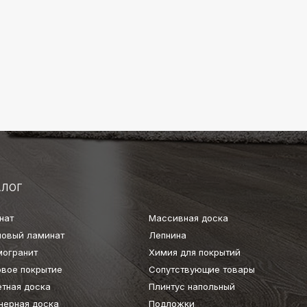
АЛОГ
нат
Массивная доска
ловый ламинат
Лепнина
могранит
Химия для покрытий
овое покрытие
Сопутствующие товары
етная доска
Плинтус напольный
нерная доска
Подложки