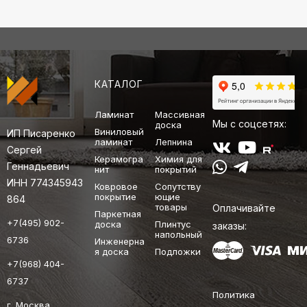
КАТАЛОГ
Ламинат
Массивная
Мы с соцсетях:
доска
Виниловый
ИП Писаренко
ламинат
Лепнина
Сергей
Керамогра
Химия для
Геннадьевич
нит
покрытий
ИНН 774345943
Ковровое
Сопутству
покрытие
ющие
864
товары
Оплачивайте
Паркетная
+7(495) 902-
доска
Плинтус
заказы:
напольный
6736
Инженерна
я доска
Подложки
+7(968) 404-
6737
Политика
г. Москва,