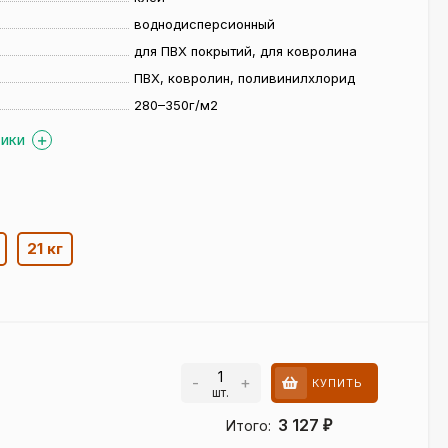
воднодисперсионный
для ПВХ покрытий, для ковролина
ПВХ, ковролин, поливинилхлорид
280–350г/м2
ТИКИ
21 кг
-
+
КУПИТЬ
шт.
3 127
Итого:
₽