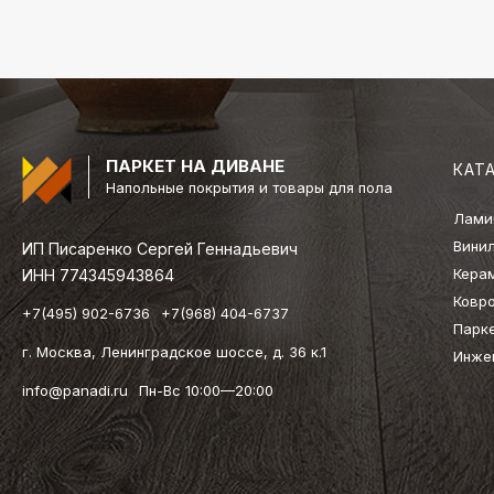
ПАРКЕТ НА ДИВАНЕ
КАТ
Напольные покрытия и товары для пола
Лами
Вини
ИП Писаренко Сергей Геннадьевич
Кера
ИНН 774345943864
Ковр
+7(495) 902-6736
+7(968) 404-6737
Парк
г. Москва, Ленинградское шоссе, д. 36 к.1
Инже
info@panadi.ru
Пн-Вс 10:00—20:00