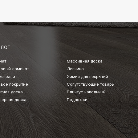
АЛОГ
нат
Массивная доска
ловый ламинат
Лепнина
могранит
Химия для покрытий
овое покрытие
Сопутствующие товары
етная доска
Плинтус напольный
нерная доска
Подложки