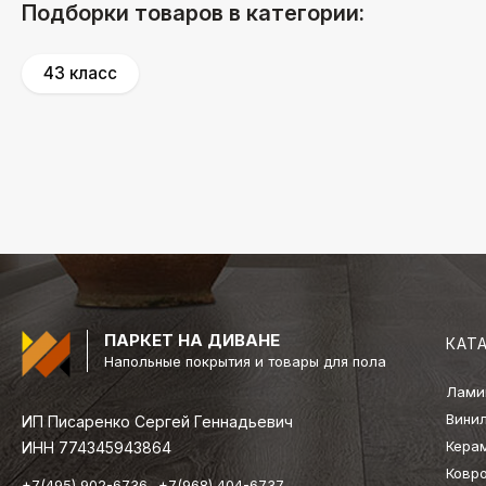
Подборки товаров в категории:
43 класс
ПАРКЕТ НА ДИВАНЕ
КАТ
Напольные покрытия и товары для пола
Лами
Вини
ИП Писаренко Сергей Геннадьевич
Кера
ИНН 774345943864
Ковр
+7(495) 902-6736
+7(968) 404-6737