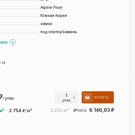
Alpine Floor
Южная Корея
замок
под плитку/камень
ТИКИ
-12
₽
-
+
КУПИТЬ
упак.
/
упак.
6 146,93
2.232
м²
Итого:
₽
м²
2 754
/
м²
₽