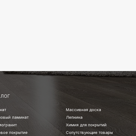
АЛОГ
нат
Массивная доска
ловый ламинат
Лепнина
могранит
Химия для покрытий
овое покрытие
Сопутствующие товары