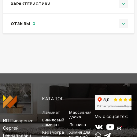
ХАРАКТЕРИСТИКИ
ОТЗЫВЫ
0
КАТАЛОГ
Ламинат
Массивная
Мы с соцсетях:
доска
Виниловый
ИП Писаренко
ламинат
Лепнина
Сергей
Керамогра
Химия для
Геннадьевич
нит
покрытий