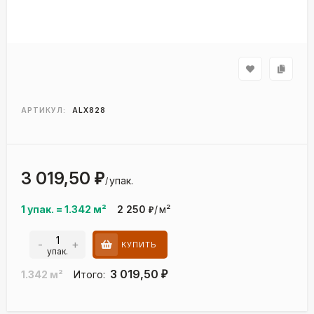
АРТИКУЛ:
ALX828
3 019,50
₽
упак.
/
1 упак.
=
1.342
м²
2 250
/
м²
₽
-
+
КУПИТЬ
упак.
3 019,50
1.342
м²
Итого:
₽