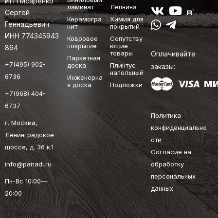
ИП Писаренко
ламинат
Лепнина
Сергей
Керамогра
Химия для
Геннадьевич
нит
покрытий
ИНН 774345943
Ковровое
Сопутству
покрытие
ющие
864
товары
Оплачивайте
Паркетная
+7(495) 902-
доска
Плинтус
заказы:
напольный
6736
Инженерна
я доска
Подложки
+7(968) 404-
6737
Политика
г. Москва,
конфиденциально
Ленинградское
сти
шоссе, д. 36 к.1
Согласие на
info@panadi.ru
обработку
персональных
Пн-Вс 10:00—
данных
20:00