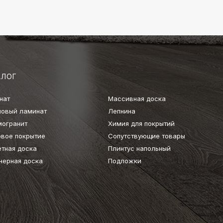
АЛОГ
нат
Массивная доска
ловый ламинат
Лепнина
могранит
Химия для покрытий
овое покрытие
Сопутствующие товары
етная доска
Плинтус напольный
нерная доска
Подложки