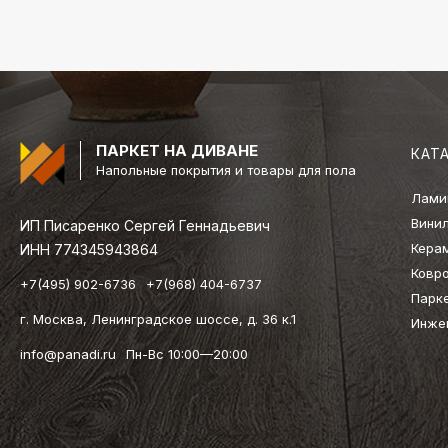
ПАРКЕТ НА ДИВАНЕ
КАТ
Напольные покрытия и товары для пола
Лами
Вини
ИП Писаренко Сергей Геннадьевич
Кера
ИНН 774345943864
Ковр
+7(495) 902-6736
+7(968) 404-6737
Парк
г. Москва, Ленинградское шоссе, д. 36 к.1
Инже
info@panadi.ru
Пн-Вс 10:00—20:00