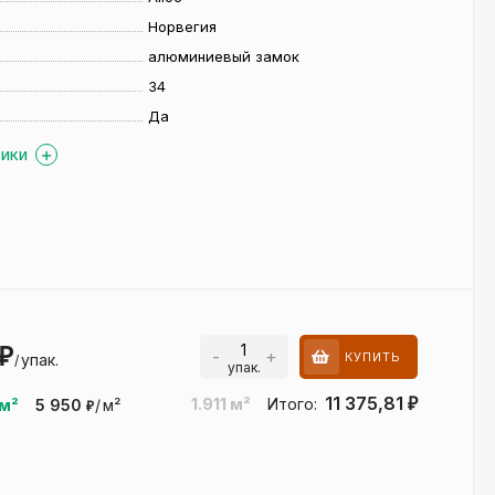
Норвегия
алюминиевый замок
34
Да
ТИКИ
1
₽
-
+
КУПИТЬ
упак.
/
упак.
11 375,81
1.911
м²
Итого:
₽
м²
5 950
/
м²
₽