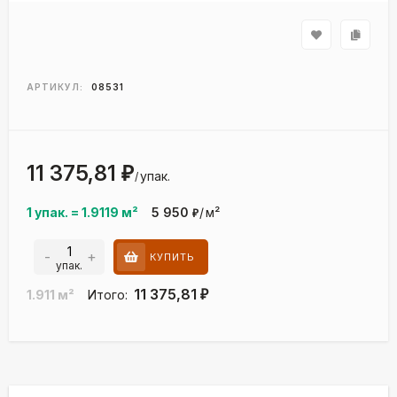
АРТИКУЛ:
08531
11 375,81
₽
упак.
/
1 упак.
=
1.9119
м²
5 950
/
м²
₽
-
+
КУПИТЬ
упак.
11 375,81
1.911
м²
Итого:
₽