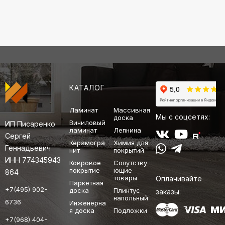
КАТАЛОГ
Ламинат
Массивная
Мы с соцсетях:
доска
Виниловый
ИП Писаренко
ламинат
Лепнина
Сергей
Керамогра
Химия для
Геннадьевич
нит
покрытий
ИНН 774345943
Ковровое
Сопутству
покрытие
ющие
864
товары
Оплачивайте
Паркетная
+7(495) 902-
доска
Плинтус
заказы:
напольный
6736
Инженерна
я доска
Подложки
+7(968) 404-