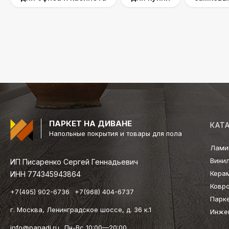
ПАРКЕТ НА ДИВАНЕ
КАТ
Напольные покрытия и товары для пола
Лами
Вини
ИП Писаренко Сергей Геннадьевич
Кера
ИНН 774345943864
Ковр
+7(495) 902-6736
+7(968) 404-6737
Парк
г. Москва, Ленинградское шоссе, д. 36 к.1
Инже
info@panadi.ru
Пн-Вс 10:00—20:00