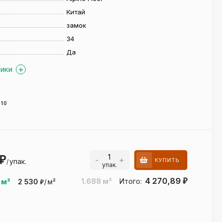
Китай
замок
34
Да
ТИКИ
-10
₽
-
+
КУПИТЬ
упак.
/
упак.
4 270,89
1.688
м²
Итого:
₽
м²
2 530
/
м²
₽