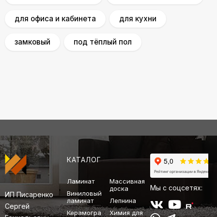
для офиса и кабинета
для кухни
замковый
под тёплый пол
КАТАЛОГ
Ламинат
Массивная
Мы с соцсетях:
доска
Виниловый
ИП Писаренко
ламинат
Лепнина
Сергей
Керамогра
Химия для