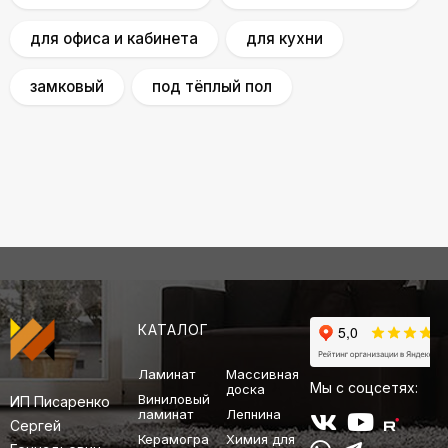
для офиса и кабинета
для кухни
замковый
под тёплый пол
КАТАЛОГ
Ламинат
Массивная
Мы с соцсетях:
доска
Виниловый
ИП Писаренко
ламинат
Лепнина
Сергей
Керамогра
Химия для