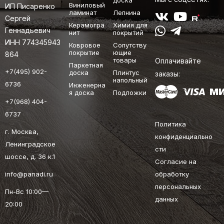
доска
Виниловый
ИП Писаренко
ламинат
Лепнина
Сергей
Керамогра
Химия для
Геннадьевич
нит
покрытий
ИНН 774345943
Ковровое
Сопутству
покрытие
ющие
864
товары
Оплачивайте
Паркетная
+7(495) 902-
доска
Плинтус
заказы:
напольный
6736
Инженерна
я доска
Подложки
+7(968) 404-
6737
Политика
г. Москва,
конфиденциально
Ленинградское
сти
шоссе, д. 36 к.1
Согласие на
info@panadi.ru
обработку
персональных
Пн-Вс 10:00—
данных
20:00