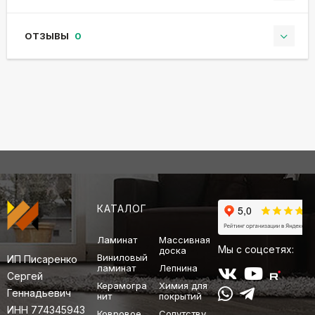
ОТЗЫВЫ
0
КАТАЛОГ
Ламинат
Массивная
Мы с соцсетях:
доска
Виниловый
ИП Писаренко
ламинат
Лепнина
Сергей
Керамогра
Химия для
Геннадьевич
нит
покрытий
ИНН 774345943
Ковровое
Сопутству