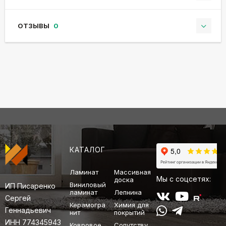
ОТЗЫВЫ
0
КАТАЛОГ
Ламинат
Массивная
Мы с соцсетях:
доска
Виниловый
ИП Писаренко
ламинат
Лепнина
Сергей
Керамогра
Химия для
Геннадьевич
нит
покрытий
ИНН 774345943
Ковровое
Сопутству