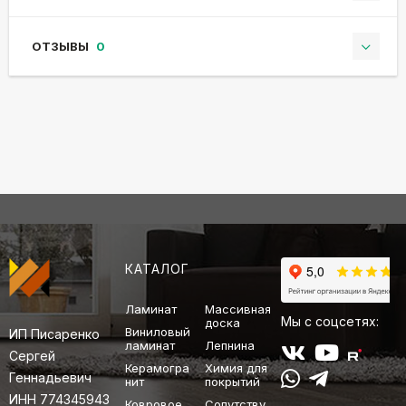
ОТЗЫВЫ
0
КАТАЛОГ
Ламинат
Массивная
Мы с соцсетях:
доска
Виниловый
ИП Писаренко
ламинат
Лепнина
Сергей
Керамогра
Химия для
Геннадьевич
нит
покрытий
ИНН 774345943
Ковровое
Сопутству