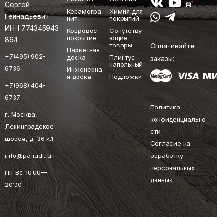
Сергей
Керамогра
Химия для
Геннадьевич
нит
покрытий
ИНН 774345943
Ковровое
Сопутству
покрытие
ющие
864
товары
Оплачивайте
Паркетная
+7(495) 902-
доска
Плинтус
заказы:
напольный
6736
Инженерна
я доска
Подложки
+7(968) 404-
6737
Политика
г. Москва,
конфиденциально
Ленинградское
сти
шоссе, д. 36 к.1
Согласие на
info@panadi.ru
обработку
персональных
Пн-Вс 10:00—
данных
20:00