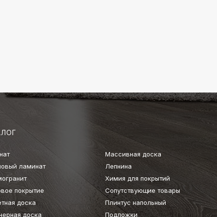
АЛОГ
нат
Массивная доска
ловый ламинат
Лепнина
могранит
Химия для покрытий
овое покрытие
Сопутствующие товары
етная доска
Плинтус напольный
нерная доска
Подложки