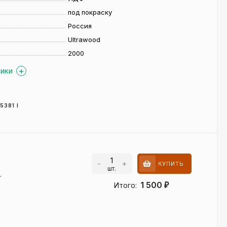
под покраску
Россия
Ultrawood
2000
ТИКИ
5381 I
-
+
КУПИТЬ
шт.
.
1 500
Итого:
₽