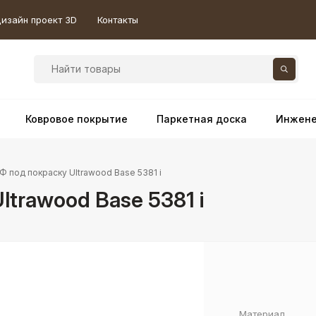
изайн проект 3D
Контакты
Ковровое покрытие
Паркетная доска
Инжене
 под покраску Ultrawood Base 5381 i
trawood Base 5381 i
Материал