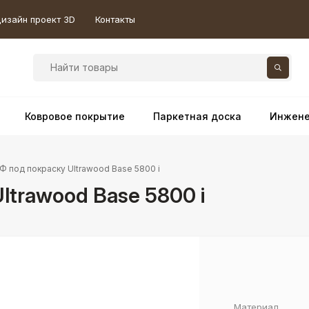
изайн проект 3D
Контакты
Ковровое покрытие
Паркетная доска
Инжене
 под покраску Ultrawood Base 5800 i
trawood Base 5800 i
Материал