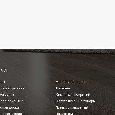
АЛОГ
нат
Массивная доска
ловый ламинат
Лепнина
могранит
Химия для покрытий
овое покрытие
Сопутствующие товары
етная доска
Плинтус напольный
нерная доска
Подложки