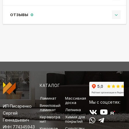
ОТЗЫВЫ
0
КАТАЛОГ
Ламинат
Массивная
Мы с соцсетях:
доска
Виниловый
ИП Писаренко
ламинат
Лепнина
Сергей
Керамогра
Химия для
Геннадьевич
нит
покрытий
ИНН 774345943
Ковровое
Сопутству