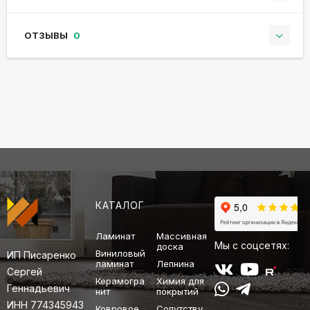
ОТЗЫВЫ
0
КАТАЛОГ
Ламинат
Массивная
Мы с соцсетях:
доска
Виниловый
ИП Писаренко
ламинат
Лепнина
Сергей
Керамогра
Химия для
Геннадьевич
нит
покрытий
ИНН 774345943
Ковровое
Сопутству