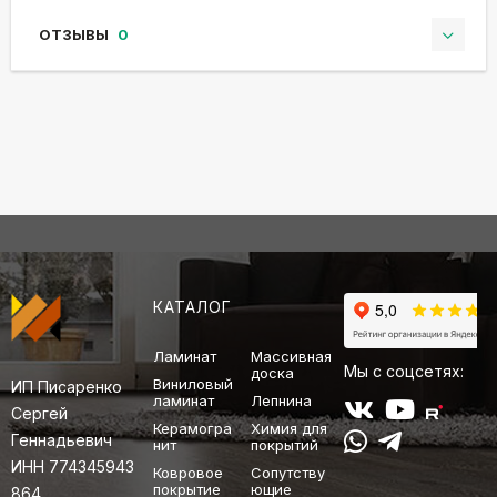
ОТЗЫВЫ
0
КАТАЛОГ
Ламинат
Массивная
Мы с соцсетях:
доска
Виниловый
ИП Писаренко
ламинат
Лепнина
Сергей
Керамогра
Химия для
Геннадьевич
нит
покрытий
ИНН 774345943
Ковровое
Сопутству
покрытие
ющие
864